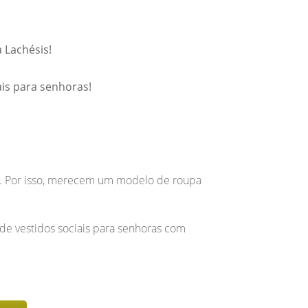
PRIMEIRA
COMUNHÃO
a Lachésis!
VESTIDOS SOCIAIS
PARA SENHORAS
is para senhoras!
VESTIDOS DE FESTA
PARA GESTANTES
ACESSÓRIOS
os. Por isso, merecem um modelo de roupa
 de vestidos sociais para senhoras com