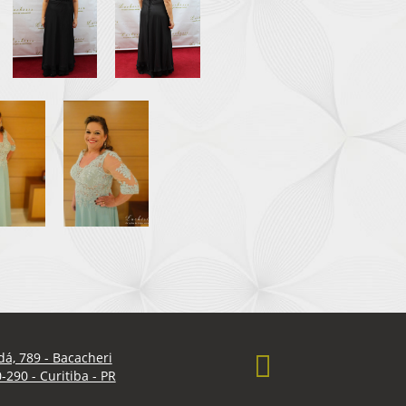
á, 789 - Bacacheri
290 - Curitiba - PR